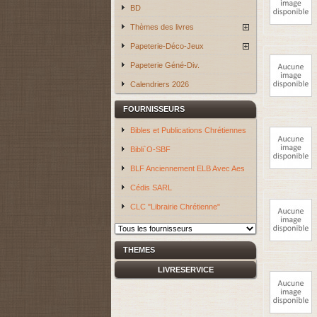
BD
Thèmes des livres
Papeterie-Déco-Jeux
Papeterie Géné-Div.
Calendriers 2026
FOURNISSEURS
Bibles et Publications Chrétiennes
Bibli`O-SBF
BLF Anciennement ELB Avec Aes
Cédis SARL
CLC "Librairie Chrétienne"
THEMES
LIVRESERVICE