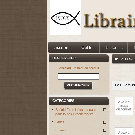
Accueil
Outils
Bibles
RECHERCHER
>
FOUR
Saisissez un nom de produit
Il y a 32 fou
CATÉGORIES
Spécial fêtes idées cadeaux
pour toutes circonstances
Bibles
Enfants