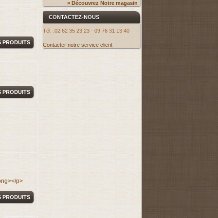
» Découvrez Notre magasin
CONTACTEZ-NOUS
Tél. :
02 62 35 23 23 - 09 76 31 13 40
S PRODUITS
Contacter notre service client
S PRODUITS
rong></p>
S PRODUITS