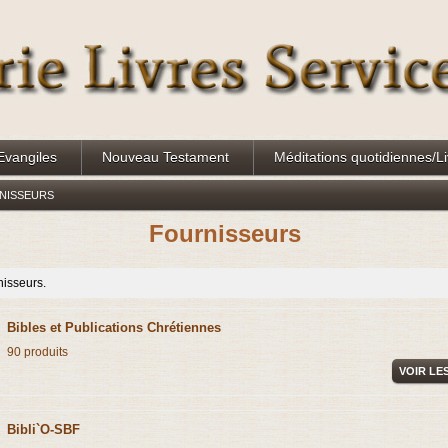
Evangiles
Nouveau Testament
Méditations quotidiennes/L
NISSEURS
Fournisseurs
rnisseurs.
Bibles et Publications Chrétiennes
90 produits
VOIR LE
Bibli`O-SBF