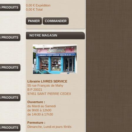
0,00 €
Expédition
S PRODUITS
0,00 €
Total
PANIER
COMMANDER
NOTRE MAGASIN
S PRODUITS
S PRODUITS
Librairie LIVRES SERVICE
55 rue François de Mahy
B P 20021
97451 SAINT PIERRE CEDEX
S PRODUITS
Ouverture :
du Mardi au Samedi
de 9h00 à 12h00
de 14h30 à 17h30
Fermeture :
Dimanche, Lundi et jours fériés
S PRODUITS