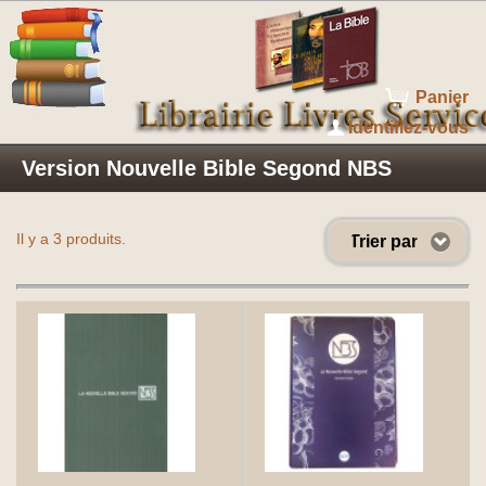
Panier
Identifiez-vous
Version Nouvelle Bible Segond NBS
Il y a 3 produits.
Trier par