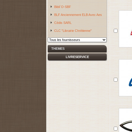
Bibli`O-SBF
BLF Anciennement ELB Avec Aes
Cédis SARL
CLC "Librairie Chrétienne"
THEMES
LIVRESERVICE