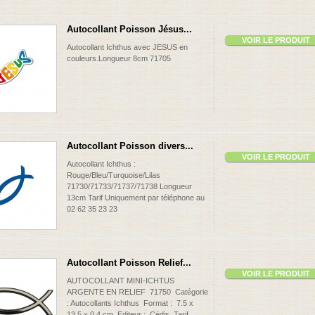
Autocollant Poisson Jésus...
VOIR LE PRODUIT
Autocollant Ichthus avec JESUS en
couleurs.Longueur 8cm 71705
Autocollant Poisson divers...
VOIR LE PRODUIT
Autocollant Ichthus :
Rouge/Bleu/Turquoise/Lilas
71730/71733/71737/71738 Longueur
13cm Tarif Uniquement par téléphone au
02 62 35 23 23
Autocollant Poisson Relief...
VOIR LE PRODUIT
AUTOCOLLANT MINI-ICHTUS
ARGENTE EN RELIEF 71750 Catégorie
: Autocollants Ichthus Format : 7.5 x
13.5 x 0.4 cm Editeur : Cédis Tarif