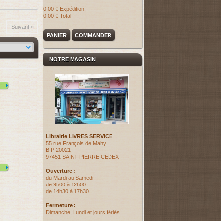
0,00 €
Expédition
0,00 €
Total
Suivant »
PANIER
COMMANDER
NOTRE MAGASIN
Librairie LIVRES SERVICE
55 rue François de Mahy
B P 20021
97451 SAINT PIERRE CEDEX
Ouverture :
du Mardi au Samedi
de 9h00 à 12h00
de 14h30 à 17h30
Fermeture :
Dimanche, Lundi et jours fériés