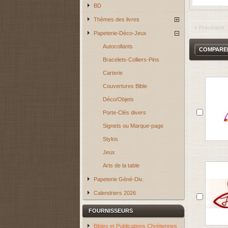
BD
Thèmes des livres
« Précédent
Papeterie-Déco-Jeux
Autocollants
Bracelets-Colliers-Pins
Carterie
Couvertures Bible
Déco/Objets
Porte-Clés divers
Signets ou Marque-page
Stylos
Jeux
Arts de la table
Papeterie Géné-Div.
Calendriers 2026
FOURNISSEURS
Bibles et Publications Chrétiennes