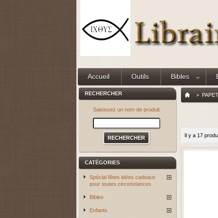
Accueil
Outils
Bibles
RECHERCHER
>
PAPE
Saisissez un nom de produit
Il y a 17 produ
CATÉGORIES
Spécial fêtes idées cadeaux
pour toutes circonstances
Bibles
Enfants