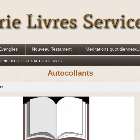
Evangiles
Nouveau Testament
Méditations quotidiennes/L
TERIE-DÉCO-JEUX
>
AUTOCOLLANTS
Autocollants
its.