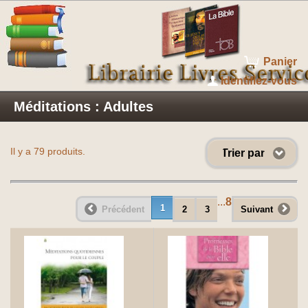
Panier
Identifiez-vous
Méditations : Adultes
Il y a 79 produits.
Trier par
...
8
1
Précédent
2
3
Suivant