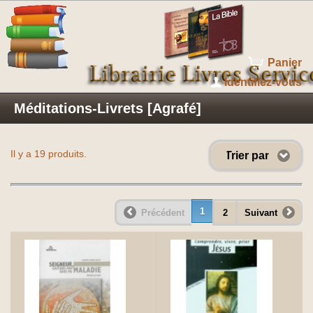
Panier
Identifiez-vous
Méditations-Livrets [Agrafé]
Il y a 19 produits.
Trier par
1
Précédent
2
Suivant